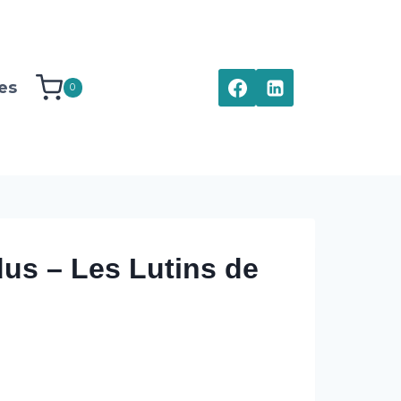
es
0
dus – Les Lutins de