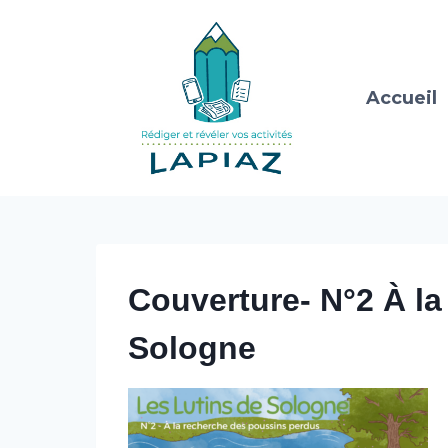
Aller
au
contenu
Accueil
Couverture- N°2 À l
Sologne