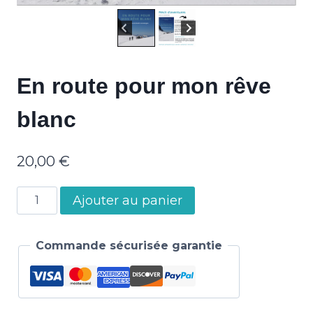
En route pour mon rêve
blanc
20,00
€
quantité
Alternative:
Ajouter au panier
de
En
Commande sécurisée garantie
route
pour
mon
rêve