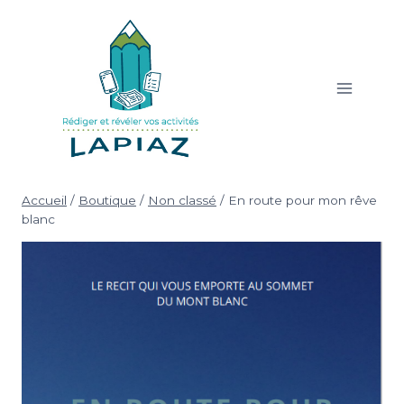
Aller
au
contenu
Accueil
/
Boutique
/
Non classé
/
En route pour mon rêve
blanc